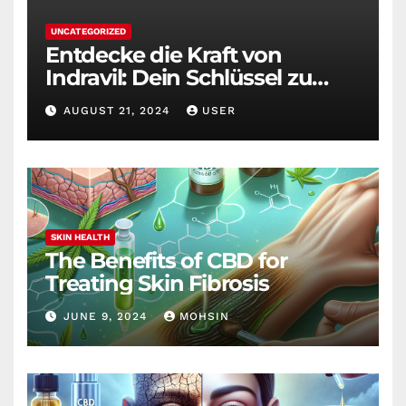
UNCATEGORIZED
Entdecke die Kraft von
Indravil: Dein Schlüssel zu
nachhaltigem
AUGUST 21, 2024
USER
Gewichtsverlust
SKIN HEALTH
The Benefits of CBD for
Treating Skin Fibrosis
JUNE 9, 2024
MOHSIN