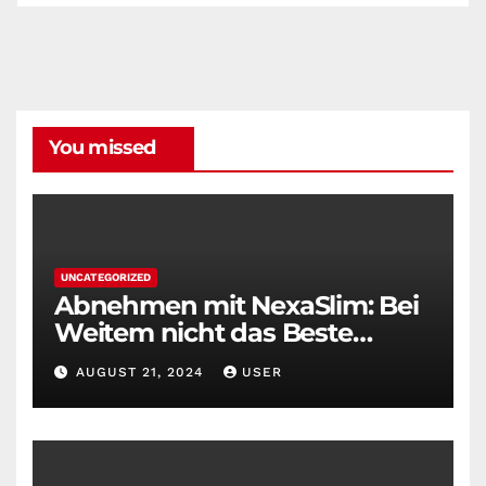
You missed
UNCATEGORIZED
Abnehmen mit NexaSlim: Bei
Weitem nicht das Beste
Diätmittel auf dem Markt
AUGUST 21, 2024
USER