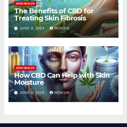
SKIN HEALTH
The Benefits of CBD for
Treating Skin Fibrosis
JUNE 9, 2024
MOHSIN
SKIN HEALTH
How CBD Can Help with Skin
Moisture
JUNE 9, 2024
MOHSIN