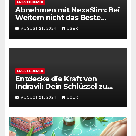
UNCATEGORIZED
Abnehmen mit NexaSlim: Bei
Weitem nicht das Beste
Diätmittel auf dem Markt
AUGUST 21, 2024
USER
UNCATEGORIZED
Entdecke die Kraft von
Indravil: Dein Schlüssel zu
nachhaltigem
AUGUST 21, 2024
USER
Gewichtsverlust